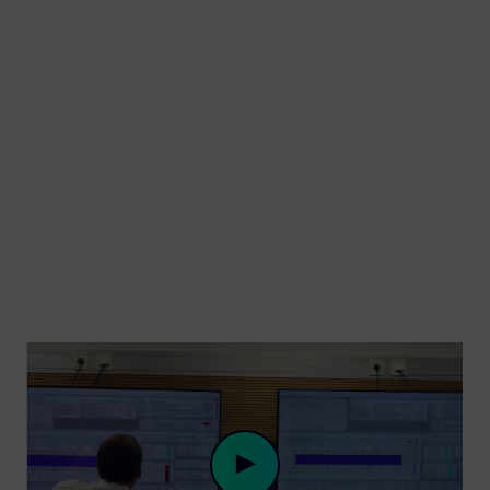
Mehr Kapazität und moderner Komfort
auf inneralpinen Strecken
Weiterentwicklung der Mireo Plattform:
Leichtbauweise, hohe Verfügbarkeit
und neueste Zugsicherungstechnik mit
ETCS Baseline 4.0