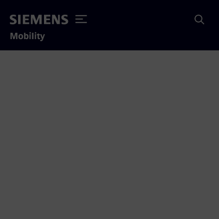
Mobility
ÖBB und Siemens
präsentieren Railjet M im
Klima-Wind-Kanal
27.05.2026
Tests bei extremen Bedingungen im
weltweit größten Klima-Wind-Kanal