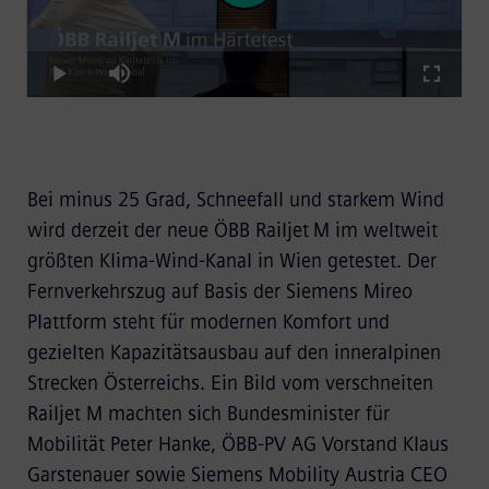
Loaded
:
Play
7.32%
Play
Mute
Fullscre
Video
Bei minus 25 Grad, Schneefall und starkem Wind
wird derzeit der neue ÖBB Railjet M im weltweit
größten Klima‑Wind‑Kanal in Wien getestet. Der
Fernverkehrszug auf Basis der Siemens Mireo
Plattform steht für modernen Komfort und
gezielten Kapazitätsausbau auf den inneralpinen
Strecken Österreichs. Ein Bild vom verschneiten
Railjet M machten sich Bundesminister für
Mobilität Peter Hanke, ÖBB-PV AG Vorstand Klaus
Garstenauer sowie Siemens Mobility Austria CEO