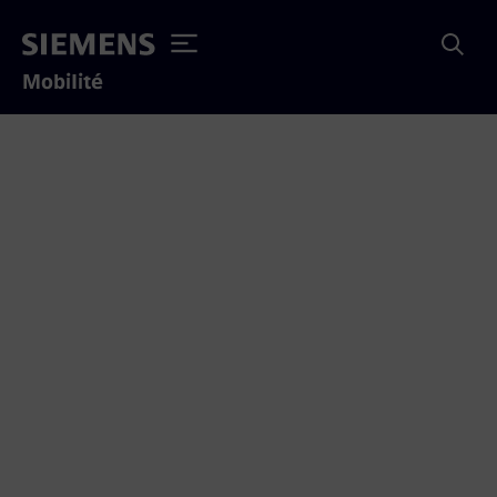
Mobilité
Notre engagement envers
le Canada
Notre nouveau chef de la direction au Canada,
Yves Desjardins-Siciliano, est impatient d’offrir
aux Canadiens des solutions de mobilité
intéressantes en cette période où la
technologie et la numérisation jouent un rôle
important, puisque nous cherchons à améliorer