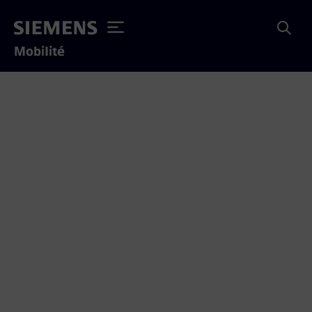
Mobilité
Yves Desjardins-Siciliano
annonce sa retraite et la
relève à la direction
canadienne de Siemens
Mobilité
Oakville (Ontario), le 21 août 2025