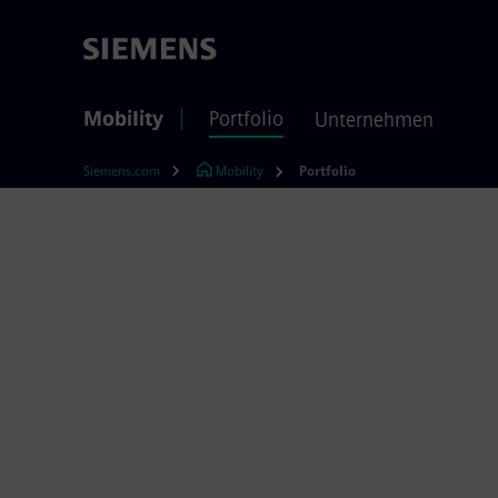
Mobility
Portfolio
Unternehmen
Siemens.com
Mobility
Portfolio
Unser Si
Wir ermöglichen es
gestalten – mit Inf
schlüsselfertigen 