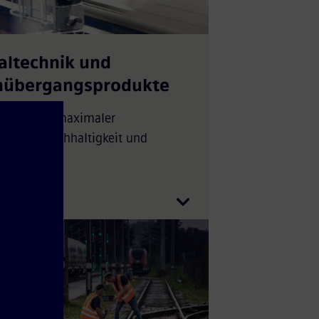
altechnik und
nübergangsprodukte
hlüssel zu maximaler
barkeit, Nachhaltigkeit und
eit.