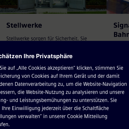
Stellwerke
Sign
Bah
Stellwerke sorgen für Sicherheit. Sie
prüfen, ob Schienenabschnitte frei sind,
Der Sc
legen Routen fest und geben Auskunft
Verfüg
über Fahraufträge und
Sicherh
Zuggeschwindigkeiten.