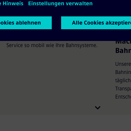
Bahndienstleistungen
Pred
Mach
Service so mobil wie Ihre Bahnsysteme.
Bahn
Unsere sichere, cloudbasie
Bahnin
täglich
Transp
Entsch