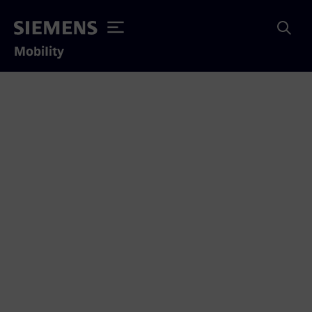
Mobility
Numéros d’appel
importants
Vous trouverez ici les principaux numéros de
téléphone et des informations utiles pour bien
réagir en cas d’urgence.