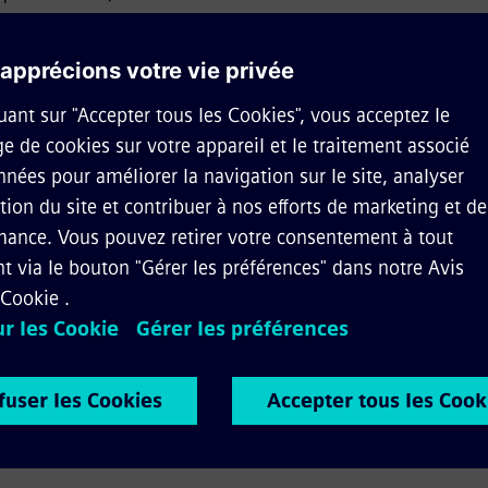
 les 10 à 15 ans
nt conçus
anc et confirment
e des prestations
uisse romande à Roche (VD) est votre point de
aration, la modification, la transformation et l
elais.