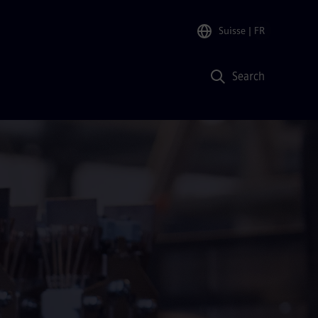
Suisse
| FR
Search