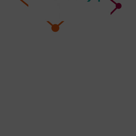
Wie entsteht und funktioniert eine Lokomotive?
Wie geht Bahnfahren und warum ist das
umweltfreundlich? Was passiert hinter den
„Kulissen“ des Bahnfahrens? Beim Tag der Schiene
tauchst du bei Siemens Mobility in die
Betriebsabläufe und Technologien von Bahn und
Schiene ein. Wir freuen uns auf dich!