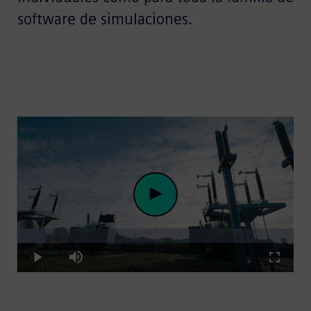
software de simulaciones.
Loaded
:
Play
10.27%
Play
Mute
Fullscre