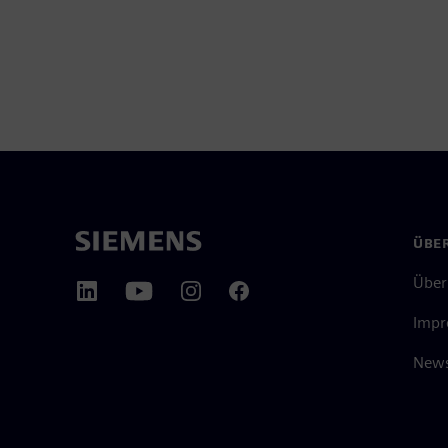
ÜBER
Über
Impr
News