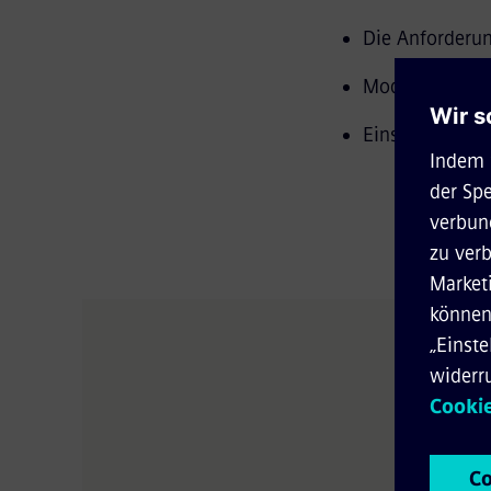
Die Anforderun
Modularität is
Einsparpotenzi
Anrede
Vornam