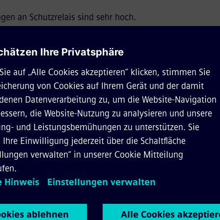
gen an Schutzrelais sind sehr hoch.
t die wichtigste Anforderung an Produkte im Bahnstromne
ale stehen hoch im Kurs.
*
e*
Nachname*