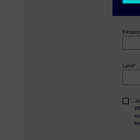
Firmen
Land*
Ja
Wh
we
be