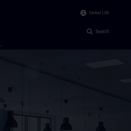
Global
| DE
Search
stromtechnik Report