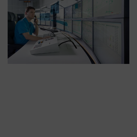
Unsere Netzleittechnik für die Bahnelektrifizierung:
So kann Ihr Bahnpersonal z.B. bei Störungen die
Funktionalität von Unterwerken schnell
wiederherstellen. Stets komfortabel agieren und
flexibel reagieren - mit unserer hoch-verfügbaren,
erprobten und ausgereiften Operational-IT mit
Automatisierung, Feldausrüstung, Hot-Standby