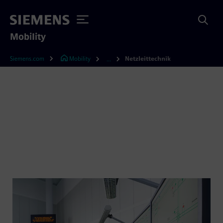
Mobility
Siemens.com
Mobility
Netzleittechnik
...
Netzleittechnik für die
Bahnelektrifizierung