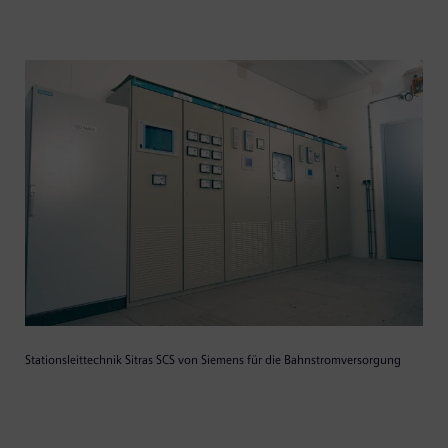
Stationsleittechnik Sitras SCS von Siemens für die Bahnstromversorgung