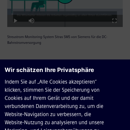
Loaded
:
Play
3.73%
Play
Mute
Fullscre
Streustrom-Monitoring-System Sitras SMS von Siemens für die DC-
Video
Bahnstromversorgung
Verwandte Themen