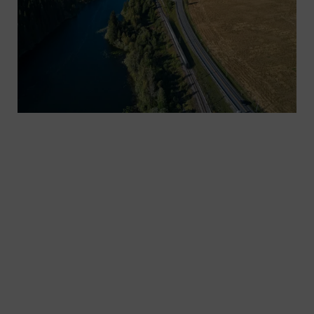
Die Bahnindustrie befindet sich mitten in einem
Transformationsprozess – besonders bei der
Verkehrsinfrastruktur. Alles wird miteinander
verbunden und entwickelt sich in Richtung
automatisiertes Fahren. Nutzen Sie intelligente
Signaltechnik, um einen reibungslosen und
effizienten Betrieb sowie eine flexible
Kapazitätssteuerung zu ermöglichen.