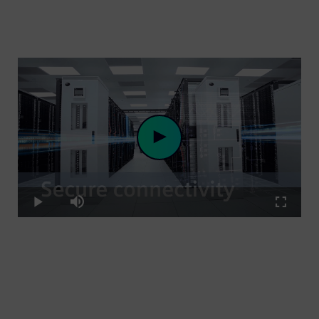
Loaded
:
Play
0%
Play
Mute
Fullscre
Video