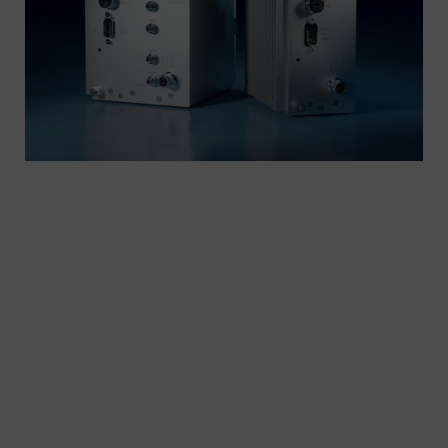
Entdecken Sie unsere universellen On-Bord-
Computer, die für Bahnanwendungen konzipiert
sind und den Bahnnormen entsprechen. Sie
kombinieren den Fernzugriff auf Daten mit
modularen Kommunikationscomputern und
gewährleisten damit eine sichere
Datenverbindung zwischen Zügen und Servern.