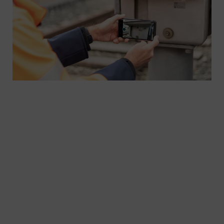
Automatische und schnelle Identifikation Ihrer
Ersatzteile durch fotografieren mit Easy Spares
IDea: Ersatzteile in 10 Sekunden identifizieren, in
3 Minuten bestellen, in 24 Stunden erhalten. Easy
Spares IDea ist ein wesentliches Element
innerhalb der digitalen Lieferkette. Es garantiert
eine schnelle und zuverlässige Identifizierung und
Bestellung von relevanten Ersatzteilen.