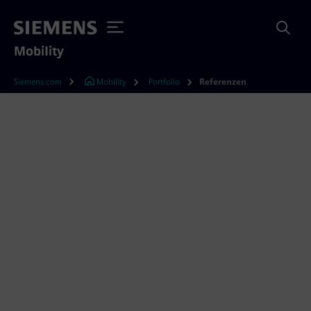
Mobility
Siemens.com
Mobility
Portfolio
Referenzen
Referenzen
Entdecken Sie Projekte auf der ganzen Welt und
erleben Sie, wie unsere Mobilitätslösungen den
Alltag der Menschen überall verbessern. In
einem offenen Ökosystem bringen wir
Schienenfahrzeuge, -infrastruktur und -
dienstleistungen sowie Software zusammen –