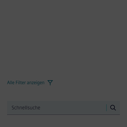
für einen nachhaltigen, komfortablen und
kosteneffizienten Schienenverkehr.
Alle Filter anzeigen