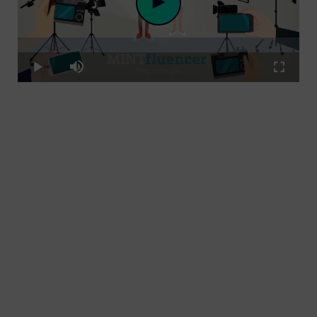
Loaded
:
Play
8.30%
Play
Mute
Fullscre
Video