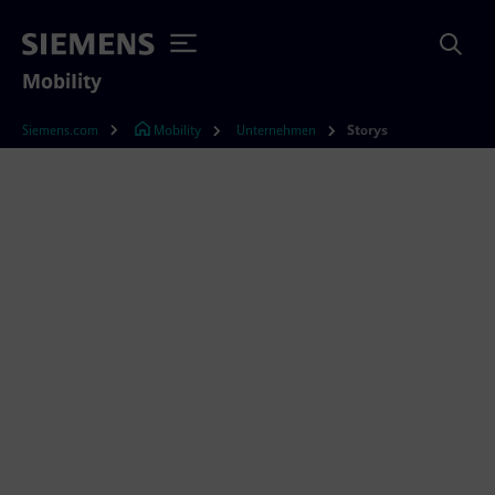
Mobility
Siemens.com
Mobility
Unternehmen
Storys
Storys
Entdecken Sie unsere Eisenbahngeschichten
und erfahren Sie, wie wir gemeinsam mit
unseren Kunden und Partnern nahtlose
Verbindungen für Menschen und Güter
ermöglichen und die Mobilität für alle
verbessern.