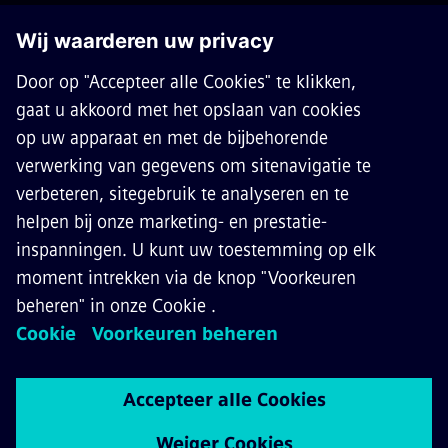
OVER SIEMENS MOBILITY
CONTACT
CARRIÈRES
©
Siemens Mobility
2026
Privacy Notice
Cookie Notice
Terms of Use
Digital ID