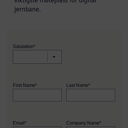
viktigste møteplass for digital
jernbane.
Salutation*
First Name*
Last Name*
Email*
Company Name*