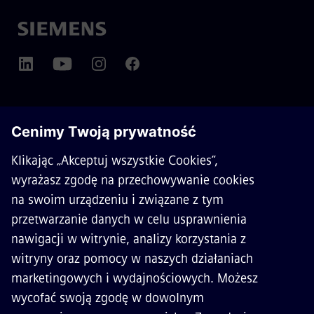
O SIEMENS MOBILITY
KONTAKT
KARIERA
©
Siemens Mobility
2026