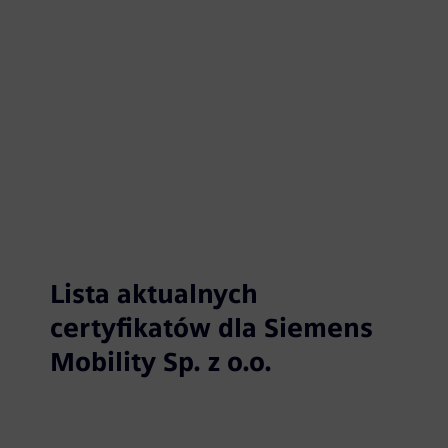
standardów, takich jak ISO 9001(Zarządzanie
jakością), ISO 14001(Ochrona środowiska), ISO
45001(BHP) oraz ECM(podmiot odpowiedzialny za
utrzymanie pojazdu kolejowego).
Lista aktualnych
certyfikatów dla Siemens
Mobility Sp. z o.o.