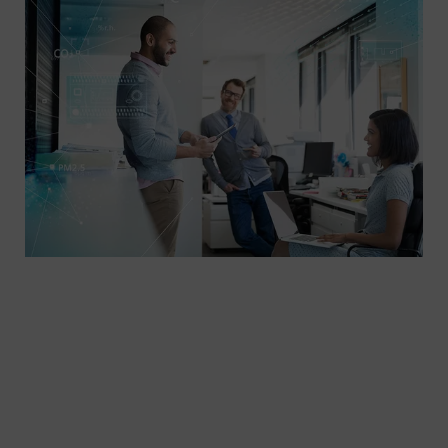
Zintegrowany System Zarządzania (ZSZ) opiera się
na zasadach dotyczących zarządzania jakością,
ochrony środowiska, bezpieczeństwa i higieny
pracy, i bezpieczeństwa informacji. Wdrożony ZSZ
spełnia wymagania międzynarodowych norm i