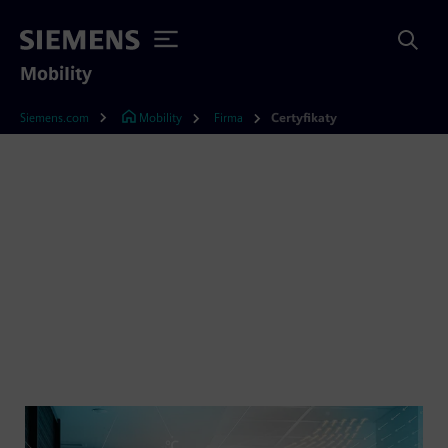
Mobility
Siemens.com
Mobility
Firma
Certyfikaty
Certyfikaty systemowe –
Zintegrowany System
Zarządzania