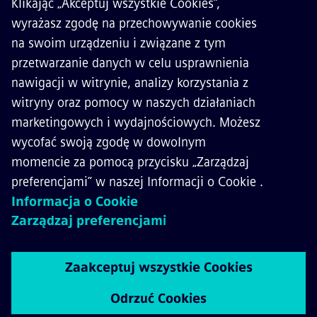
KONTAKT
KARIERA
©
Siemens Mobility
2026
Polityka prywatności
Polityka cookies
Warunki użytkowania
Digital ID
Whistleblowing