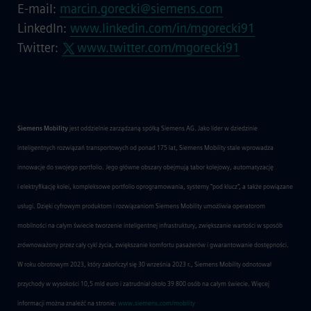
E-mail:
marcin.gorecki@siemens.com
LinkedIn:
www.linkedin.com/in/mgorecki91
Twitter:
www.twitter.com/mgorecki91
Siemens Mobility
jest oddzielnie zarządzaną spółką Siemens AG. Jako lider w dziedzinie
inteligentnych rozwiązań transportowych od ponad 175 lat, Siemens Mobility stale wprowadza
innowacje do swojego portfolio. Jego główne obszary obejmują tabor kolejowy, automatyzację
i elektryfikację kolei, kompleksowe portfolio oprogramowania, systemy "pod klucz", a także powiązane
usługi. Dzięki cyfrowym produktom i rozwiązaniom Siemens Mobility umożliwia operatorom
mobilności na całym świecie tworzenie inteligentnej infrastruktury, zwiększanie wartości w sposób
zrównoważony przez cały cykl życia, zwiększanie komfortu pasażerów i gwarantowanie dostępności.
W roku obrotowym 2023, który zakończył się 30 września 2023 r., Siemens Mobility odnotował
przychody w wysokości 10,5 mld euro i zatrudniał około 39 800 osób na całym świecie. Więcej
informacji można znaleźć na stronie:
www.siemens.com/mobility