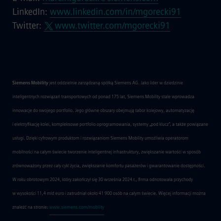
LinkedIn:
www.linkedin.com/in/mgorecki91
Twitter:
www.twitter.com/mgorecki91
Siemens Mobility
jest oddzielnie zarządzaną spółką Siemens AG. Jako lider w dziedzinie
inteligentnych rozwiązań transportowych od ponad 175 lat, Siemens Mobility stale wprowadza
innowacje do swojego portfolio. Jego główne obszary obejmują tabor kolejowy, automatyzację
i elektryfikację kolei, kompleksowe portfolio oprogramowania, systemy „pod klucz", a także powiązane
usługi. Dzięki cyfrowym produktom i rozwiązaniom Siemens Mobility umożliwia operatorom
mobilności na całym świecie tworzenie inteligentnej infrastruktury, zwiększanie wartości w sposób
zrównoważony przez cały cykl życia, zwiększanie komfortu pasażerów i gwarantowanie dostępności.
W roku obrotowym 2024, który zakończył się 30 września 2024 r., firma odnotowała przychody
w wysokości 11,4 mld euro i zatrudniał około 41 900 osób na całym świecie. Więcej informacji można
znaleźć na stronie:
www.siemens.com/mobility