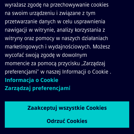
KONTAKT
KARIERA
©
Siemens Mobility
2026
Polityka prywatności
Polityka cookies
Warunki użytkowania
Digital ID
Whistleblowing