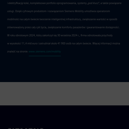
i elektryfikację kolei, kompleksowe portfolio oprogramowania, systemy „pod klucz", a także powiązane
usługi. Dzięki cyfrowym produktom i rozwiązaniom Siemens Mobility umożliwia operatorom
mobilności na całym świecie tworzenie inteligentnej infrastruktury, zwiększanie wartości w sposób
zrównoważony przez cały cykl życia, zwiększanie komfortu pasażerów i gwarantowanie dostępności.
W roku obrotowym 2024, który zakończył się 30 września 2024 r., firma odnotowała przychody
w wysokości 11,4 mld euro i zatrudniał około 41 900 osób na całym świecie. Więcej informacji można
znaleźć na stronie:
www.siemens.com/mobility