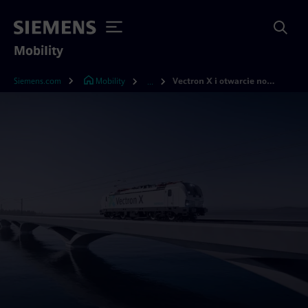
Mobility
Siemens.com
Mobility
Vectron X i otwarcie nowego centrum serwisowego w Monachium-Allach
...