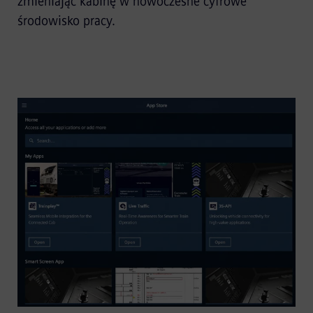
zmieniając kabinę w nowoczesne cyfrowe
środowisko pracy.