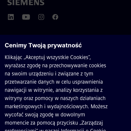
O SIEMENS MOBILITY
KONTAKT
KARIERA
©
Siemens Mobility
2026
Polityka prywatności