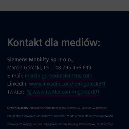
Kontakt dla mediów:
Siemens Mobility Sp. z o.o.,
Marcin Górecki, tel. +48 795 456 649
E-mail:
marcin.gorecki@siemens.com
LinkedIn:
www.linkedin.com/in/mgorecki91
Twitter:
www.twitter.com/mgorecki91
Siemens Mobility
jest oddzielnie zarządzaną spółką Siemens AG. Jako lider w dziedzinie
inteligentnych rozwiązań transportowych od ponad 175 lat, Siemens Mobility stale wprowadza
innowacje do swojego portfolio. Jego główne obszary obejmują tabor kolejowy, automatyzację