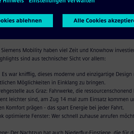
e für Fahrgäste und auch den Betreiber attraktiv sind, m
rungen überwunden werden: Aufgrund des eingeschränkt
und am äußersten Tagesrand) müssen die Züge im Betrieb
. Gleichzeitig aber müssen sie - technisch aufwändig - hö
n, denn sonst schlafen diese schlecht.
 Siemens Mobility haben viel Zeit und Knowhow investie
ghlights sind aus technischer Sicht vor allem:
: Es war knifflig, dieses moderne und einzigartige Design
lichen Möglichkeiten in Einklang zu bringen.
rehgestelle aus Graz: Fahrwerke, die ressourcenschonend 
zent leichter sind, am Zug 14 mal zum Einsatz kommen u
n Komfort prägen - das spart Energie bei jeder Fahrt.
nk optimierte Fenster: Wer schnell zuhause anrufen möch
iege: Der Nachtzug hat auch Niederflur-Einstiege, die für di