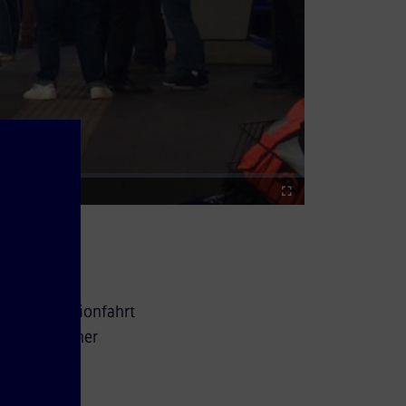
Fullscreen
iner Promotionfahrt
ung am Wiener