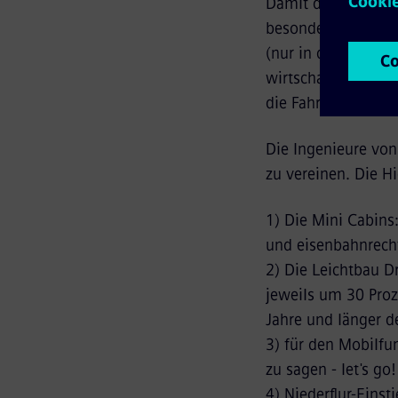
Damit die Nachtzüg
besondere Anforde
(nur in der Nacht 
wirtschaftlich sein
die Fahrgäste biete
Die Ingenieure von
zu vereinen. Die Hi
1) Die Mini Cabins
und eisenbahnrecht
2) Die Leichtbau D
jeweils um 30 Pro
Jahre und länger de
3) für den Mobilfu
zu sagen - let's go!
4) Niederflur-Einst