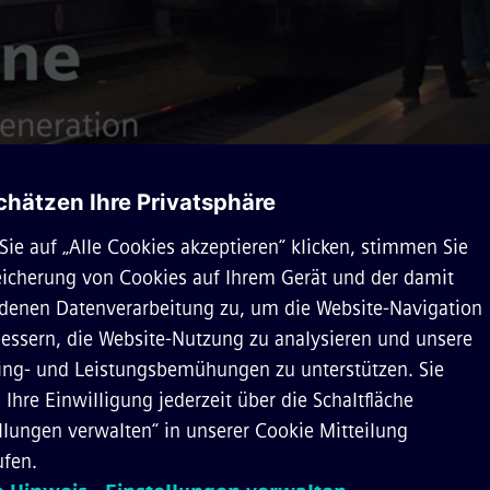
Video
on Siemens Mobility ist da! Am 14. November ist er zu e
ufgebrochen, am Vormittag gab es eine große Veranstalt