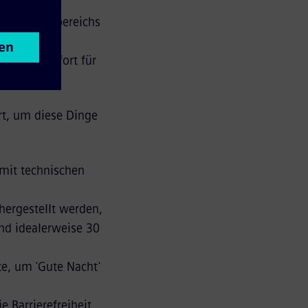
üssen ganz
en Einsatzbereichs
 besonders
chsten Komfort für
rt, um diese Dinge
 mit technischen
hergestellt werden,
nd idealerweise 30
te, um 'Gute Nacht'
e Barrierefreiheit