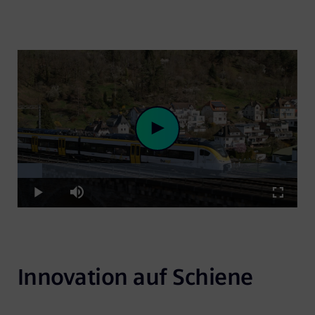
Loaded
:
Play
8.67%
Play
Mute
Fullscre
Video
Innovation auf Schiene