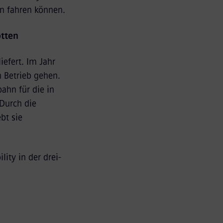
en fahren können.
otten
efert. Im Jahr
 Betrieb gehen.
ahn für die in
Durch die
bt sie
ty in der drei-