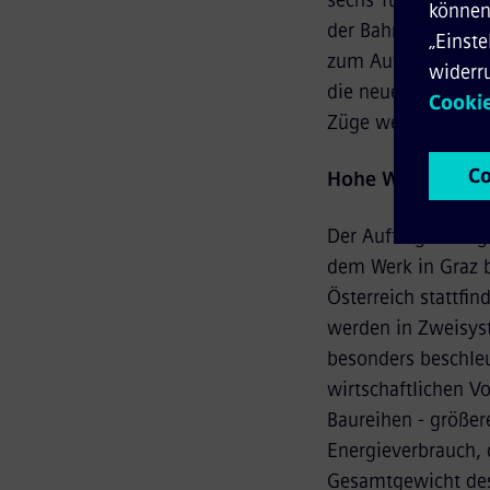
sechs Türen pro Fa
der Bahnfahrer stei
zum Aufladen von 
die neuen Züge im 
Züge werden im ers
Hohe Wertschöpfu
Der Auftrag erzeug
dem Werk in Graz b
Österreich stattfin
werden in Zweisys
besonders beschle
wirtschaftlichen Vo
Baureihen - größe
Energieverbrauch,
Gesamtgewicht des 