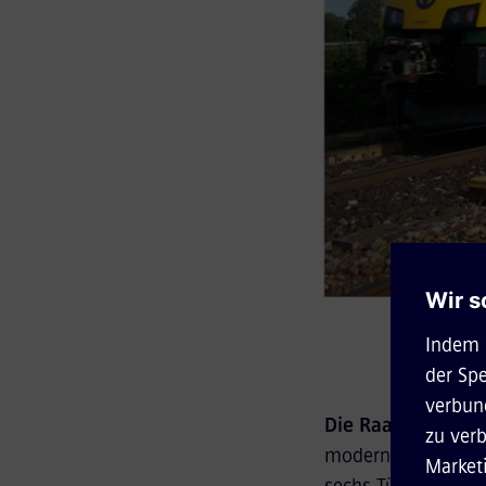
Die Raaberbahn
-
moderne Nahverkehr