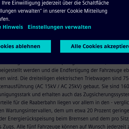
hrzeugseite und bieten insgesamt 224 Fahrgästen Platz. 
gt durch Klimaanlagen, Barrierefreiheit, Sitzplätze mit Ti
Handy und Laptop und vielen anderen Annehmlichkeiten.
nördlichen Burgenland, dem Großraum Wiens bis Bratisla
ten Quartal 2022 ausgeliefert.
ng in Österreich, Umweltschutz und hohe Wirtschaft
t eine signifikante Wertschöpfung in Österreich, weil 30 
eigestellt werden und die Endfertigung der Fahrzeuge ebe
den wird. Die dreiteiligen elektrischen Triebwagen sind 7
temausführung (AC 15kV / AC 25kV) gebaut. Sie sind 160
unigungsstark und erhalten auch das Zugsicherungssyste
rteile für die Raaberbahn liegen vor allem in den - vergl
ren Wartungsintervallen, dem um etwa 20 Prozent gering
 der Energierückspeisung beim Bremsen und dem pro Sitz
Zugs. Alle fünf Fahrzeuge können auf Wunsch jederzeit 