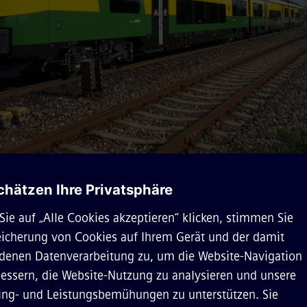
 die grenzüberschreitende Privatbahn im Burgenland – hat
szüge bei Siemens Mobility bestellt: Die neuen Desiro 