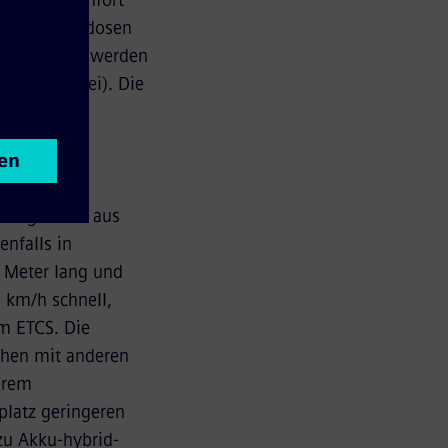
Der Reisekomfort
schen, Steckdosen
 Eingesetzt werden
va (Slowakei). Die
lichkeit
Drehgestelle aus
nfalls in
5 Meter lang und
 km/h schnell,
m ETCS. Die
ichen mit anderen
erem
platz geringeren
zu Akku-hybrid-