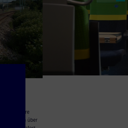
 fünf weitere
ML verfügen über