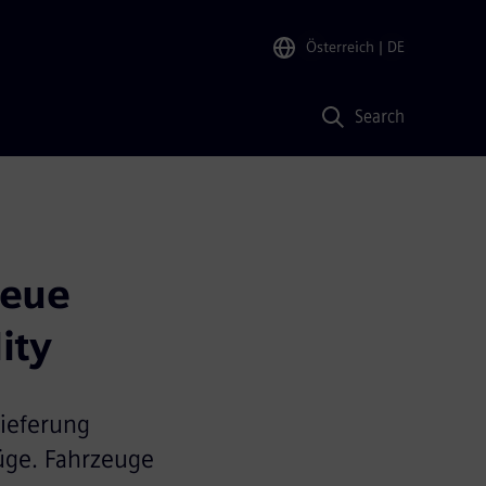
Österreich
| DE
Search
eue 
ity
Lieferung
üge. Fahrzeuge