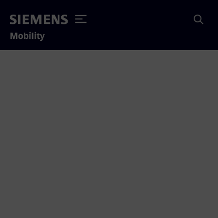
Mobility
Siemens Mobility gewinnt
Großauftrag von TX
Logistik AG
Der Vertrag umfasst die Produktion von 40
Vectron-Loks, inklusive 15 Jahre Full-Service
und findet Abschluss um rund 300 Mio Euro.
Dabei ermöglichen Railigent X-Anwendungen
eine zustandsorientierte und vorausschauende