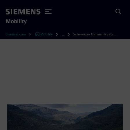
Mobility
Siemens.com
Mobility
Schweizer Bahninfrastruktur: Digitale Innovationen für Zuverlässigkeit & Effizienz
...
Digitale Lösungen für die
Bahninfrastruktur