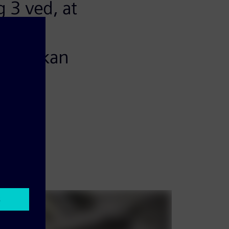
g 3 ved, at
lektiv
. Det kan
komme