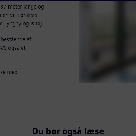
. 37 meter lange og
en vil i praksis
m Lyngby og Ishøj.
 bestående af
A/S også et
ejse med
Du bør også læse