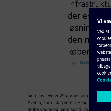
infrastruktu
der er brug 
løsning, de
den nye let
københavne
Jesper Kückelhahn Nilso
Siemens leverer 29 grønne og miljøvenlig
Avenio, som i dag kører i Haag og München
af fire vogne og har plads til ca. 260 passa