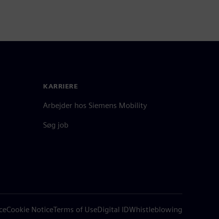
KARRIERE
Arbejder hos Siemens Mobility
Søg job
ce
Cookie Notice
Terms of Use
Digital ID
Whistleblowing