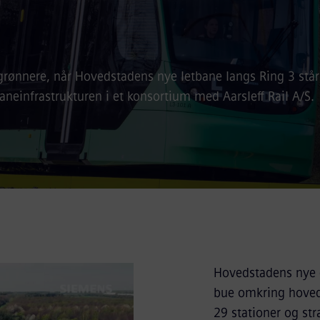
grønnere, når Hovedstadens nye letbane langs Ring 3 står 
aneinfrastrukturen i et konsortium med Aarsleff Rail A/S.
Hovedstadens nye e
bue omkring hoveds
29 stationer og stræ