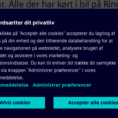
r. Alle der har kørt i bil på Rin
for aflastning fra en stabil kol
r kan flytte mange mennesker
bane, og det vil i den grad 
rne til gode.
n, CEO Siemens Mobility i Danmark
e tog af mærket
. Hvert tog består
gerer. De nye