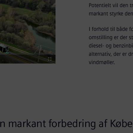
Potentielt vil den 
markant styrke den
I forhold til både 
omstilling er der s
y
diesel- og benzinbi
alternativ, der er
Fullscreen
vindmøller.
eo
 en markant forbedring af Køb