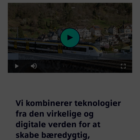
Loaded
:
Play
8.67%
Play
Mute
Fullscre
Video
Vi kombinerer teknologier
fra den virkelige og
digitale verden for at
skabe bæredygtig,