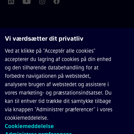
OM SIEMENS MOBILITY
KONTAKT OS
KARRIERE
©
Siemens Mobility
2026
Privacy Notice
Cookie Notice