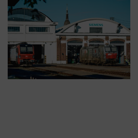
Bahnservices von Siemens Mobility halten
Europas Lokomotiven in Bewegung. Mit Experten
in Mailand, dem Rail Service Center in Novara,
intelligenten digitalen Tools und einem starken
Servicenetzwerk erhält jede Lokomotive die nötige