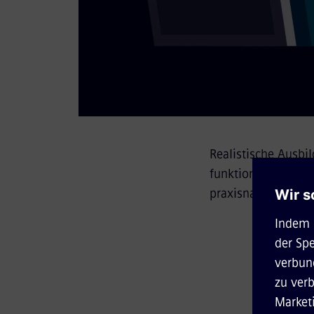
Realistische Ausbi
funktionalen Abbil
praxisnaher Fahrer