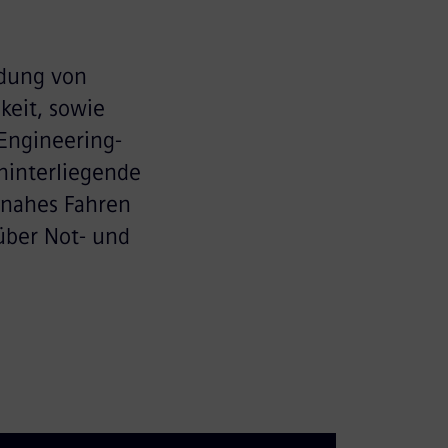
ldung von
keit, sowie
 Engineering-
hinterliegende
tsnahes Fahren
über Not- und