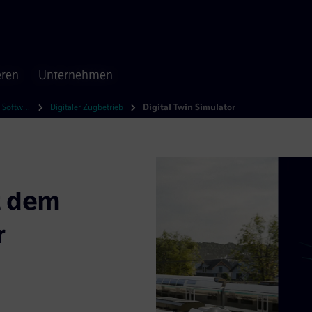
eren
Unternehmen
Digitale Lösungen & Software
Digitaler Zugbetrieb
Digital Twin Simulator
t dem
r
e neue Ära des
t der vollen