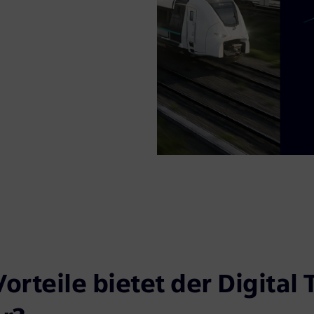
n Sie Ihr Personal
ie Ihre
gen Sie die
it Ihrer Flotte.
orteile bietet der Digital 