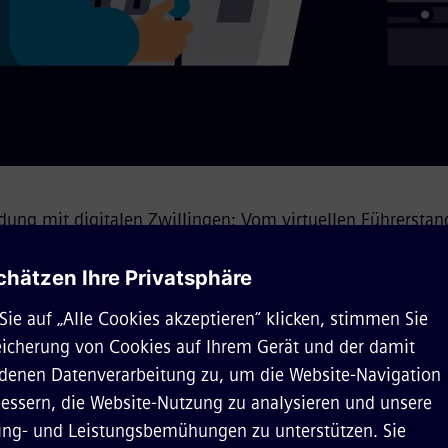
ldung mit digitalen Zwillingen: Vom virtuellen Führersta
d jedes Fahrzeugs – unser Simulator verbindet Engineeri
fahrung.
Ihre Vorteile auf einen Blick