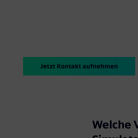
Sicherheit einer digitalen Lernumgebung. Schule
schnell und effizient mit digitalen Zwillingen, d
Schienenfahrzeuge präzise abbilden. Beschleuni
Ausbildungszeit und steigern Sie die Verfügbarke
Jetzt Kontakt aufnehmen
Welche V