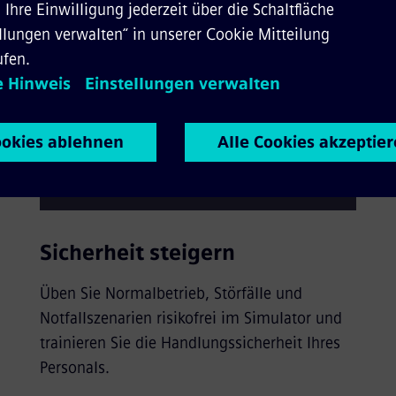
Sicherheit steigern
Üben Sie Normalbetrieb, Störfälle und
Notfallszenarien risikofrei im Simulator und
trainieren Sie die Handlungssicherheit Ihres
Personals.