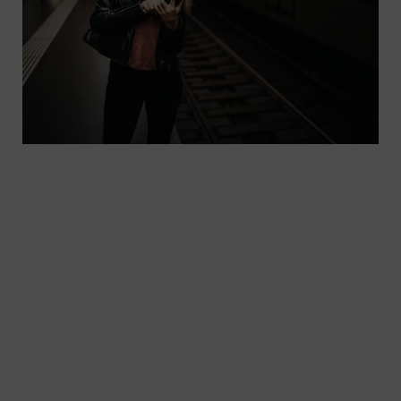
Wenn es zu Verspätungen kommt oder Passagiere
andere relevante Informationen zu ihrer Reise
erhalten sollen, ist gute und schnelle
Kommunikation wichtig. Mit der Software
HAFAS.info unserer Tochtergesellschaft Hacon
helfen wir Verkehrsunternehmen dabei ihre
Passagiere stets auf dem aktuellen Stand zu
halten.