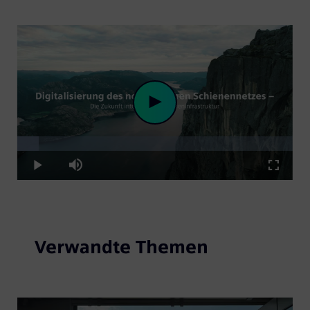
Loaded
:
Play
7.77%
Play
Mute
Fullscre
Video
Verwandte Themen