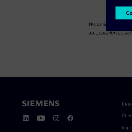
Wenn Sie den Text v
an: „eurailpress.d
ÜBER
Über
Impr