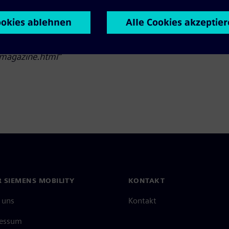
erlinken und/oder daraus zitieren möchten, geben Sie bitt
e/magazine.html“
 SIEMENS MOBILITY
KONTAKT
 uns
Kontakt
essum