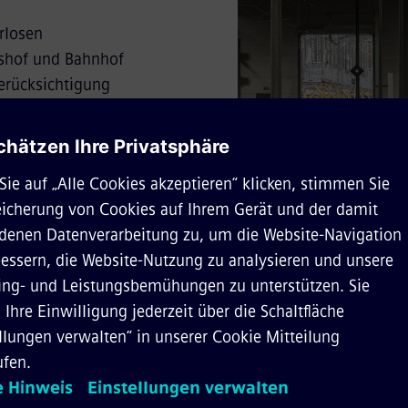
rlosen
bshof und Bahnhof
erücksichtigung
nschlicher
 Weg für die
en Zugbetriebs in