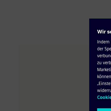
Anrede
Vornam