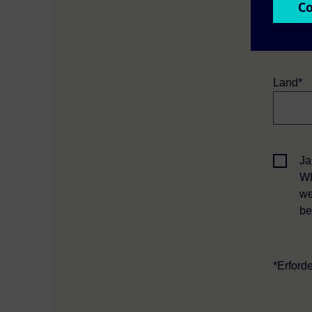
Firmen
Land*
Ja
Wh
we
be
*Erforde