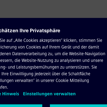
Artikel herunterladen
*
e*
Nachname*