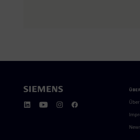
ÜBER
Über
Impr
News