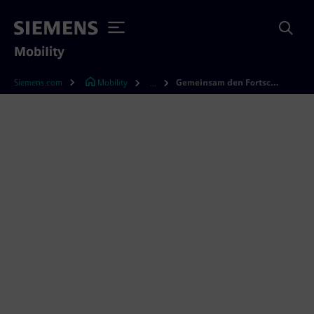
Mobility
Siemens.com
Mobility
Gemeinsam den Fortschritt gestalten
...
Gemeinsam den Fortschritt
gestalten