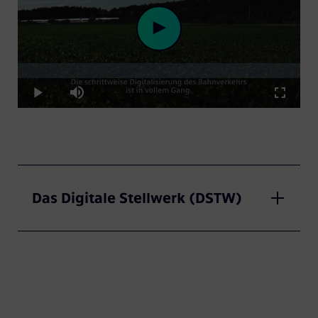
Loaded
:
Play
7.11%
Play
Mute
Fullscre
Video
Das Digitale Stellwerk (DSTW)