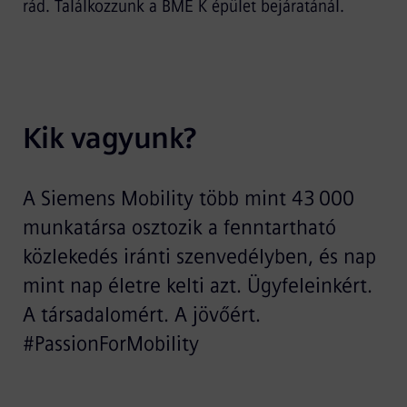
rád. Találkozzunk a BME K épület bejáratánál.
Kik vagyunk?
A Siemens Mobility több mint 43 000
munkatársa osztozik a fenntartható
közlekedés iránti szenvedélyben, és nap
mint nap életre kelti azt. Ügyfeleinkért.
A társadalomért. A jövőért.
#PassionForMobility