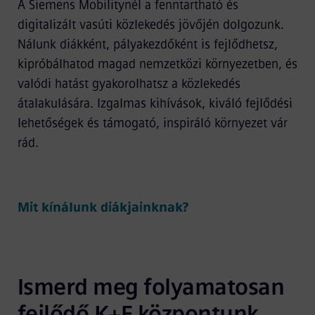
A Siemens Mobilitynél a fenntartható és
digitalizált vasúti közlekedés jövőjén dolgozunk.
Nálunk diákként, pályakezdőként is fejlődhetsz,
kipróbálhatod magad nemzetközi környezetben, és
valódi hatást gyakorolhatsz a közlekedés
átalakulására. Izgalmas kihívások, kiváló fejlődési
lehetőségek és támogató, inspiráló környezet vár
rád.
Mit kínálunk diákjainknak?
Ismerd meg folyamatosan 
fejlődő K+F központunk 