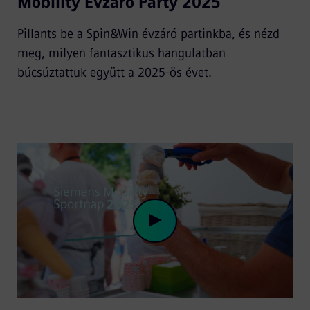
Mobility Évzáró Party 2025
Video
Pillants be a Spin&Win évzáró partinkba, és nézd
meg, milyen fantasztikus hangulatban
búcsúztattuk együtt a 2025-ös évet.
Play