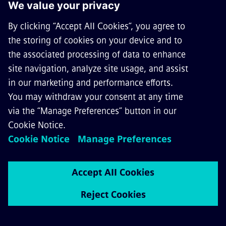
Ismerd meg, hogyan alakítják a holnap
megoldásait munkatársaink, pillants be a
mindennapjaikba!