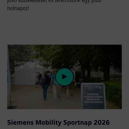
jövő közlekedését és teremtsünk egy jobb
holnapot!
Play
Siemens Mobility Sportnap 2026
Video