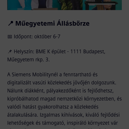
📍 Műegyetemi Állásbörze
📅 Időpont: október 6-7
📌 Helyszín: BME K épület - 1111 Budapest,
Műegyetem rkp. 3.
A Siemens Mobilitynél a fenntartható és
digitalizált vasúti közlekedés jövőjén dolgozunk.
Nálunk diákként, pályakezdőként is fejlődhetsz,
kipróbálhatod magad nemzetközi környezetben, és
valódi hatást gyakorolhatsz a közlekedés
átalakulására. Izgalmas kihívások, kiváló fejlődési
lehetőségek és támogató, inspiráló környezet vár