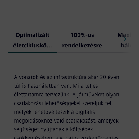
Optimalizált
100%-os
Maximá
életciklusköltségek
rendelkezésre
hálóza
állás
kapaci
A vonatok és az infrastruktúra akár 30 éven
túl is használatban van. Mi a teljes
élettartamra tervezünk. A járműveket olyan
csatlakozási lehetőséggekel szereljük fel,
melyek lehetővé teszik a digitális
megoldásokhoz való csatlakozást, amelyek
segítséget nyújtanak a költségek
csökkentésében, a vonatok zökkenőmentes