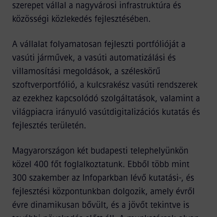
szerepet vállal a nagyvárosi infrastruktúra és
közösségi közlekedés fejlesztésében.
A vállalat folyamatosan fejleszti portfólióját a
vasúti járművek, a vasúti automatizálási és
villamosítási megoldások, a széleskörű
szoftverportfólió, a kulcsrakész vasúti rendszerek
az ezekhez kapcsolódó szolgáltatások, valamint a
világpiacra irányuló vasútdigitalizációs kutatás és
fejlesztés területén.
Magyarországon két budapesti telephelyünkön
közel 400 főt foglalkoztatunk. Ebből több mint
300 szakember az Infoparkban lévő kutatási-, és
fejlesztési központunkban dolgozik, amely évről
évre dinamikusan bővült, és a jövőt tekintve is