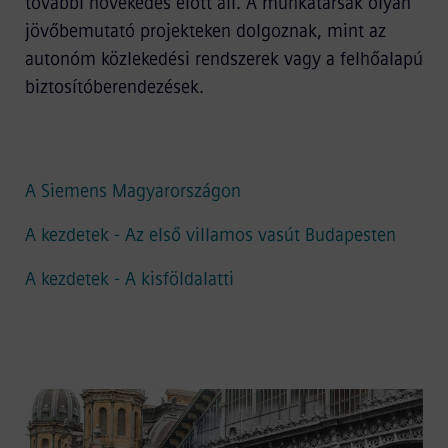
további növekedés előtt áll. A munkatársak olyan
jövőbemutató projekteken dolgoznak, mint az
autonóm közlekedési rendszerek vagy a felhőalapú
biztosítóberendezések.
A Siemens Magyarországon
A kezdetek - Az első villamos vasút Budapesten
A kezdetek - A kisföldalatti