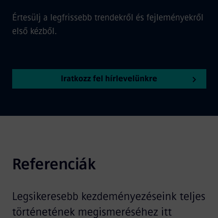
Értesülj a legfrissebb trendekről és fejleményekről
első kézből.
Iratkozz fel hírlevelünkre
Referenciák
Legsikeresebb kezdeményezéseink teljes
történetének megismeréséhez itt