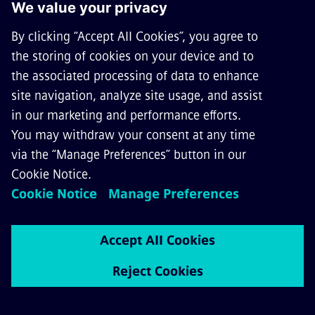
Egységes Európai Vonatbefolyásoló
Rendszer 2-es szintjét (ETCS 2)
Elérhetőség