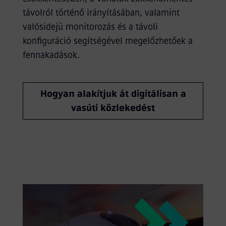
távolról történő irányításában, valamint
valósidejü monitorozás és a távoli
konfiguráció segítségével megelőzhetőek a
fennakadások.
Hogyan alakítjuk át digitálisan a
vasúti közlekedést