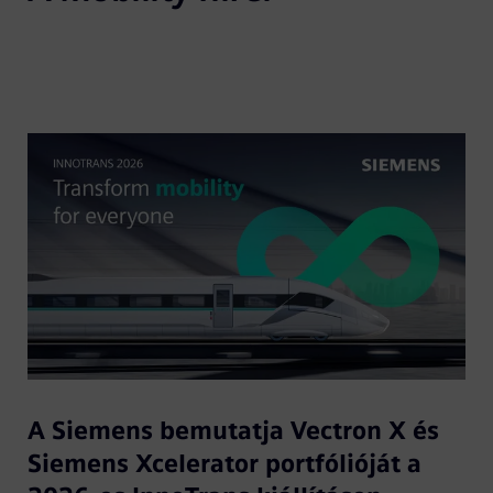
A Siemens bemutatja Vectron X és
Siemens Xcelerator portfólióját a