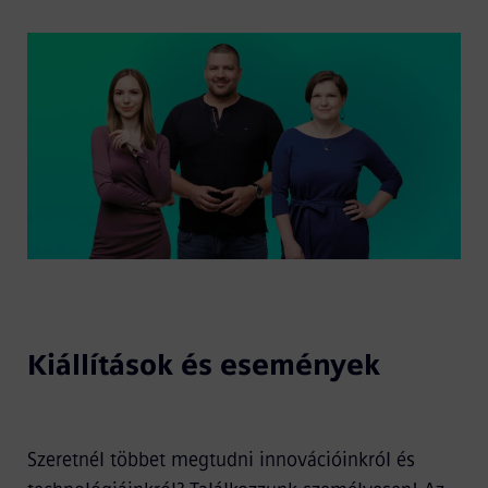
Kiállítások és események
Szeretnél többet megtudni innovációinkról és