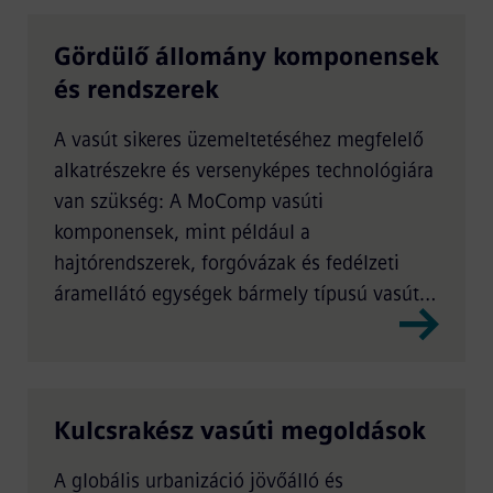
Gördülő állomány komponensek
és rendszerek
A vasút sikeres üzemeltetéséhez megfelelő
alkatrészekre és versenyképes technológiára
van szükség: A MoComp vasúti
komponensek, mint például a
hajtórendszerek, forgóvázak és fedélzeti
áramellátó egységek bármely típusú vasúti
járművel szemben támasztott
követelménynek megfelelnek.
Kulcsrakész vasúti megoldások
A globális urbanizáció jövőálló és