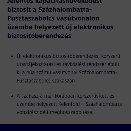
Jelentős kapacitásnövekedést
biztosít a Százhalombatta-
Pusztaszabolcs vasútvonalon
üzembe helyezett új elektronikus
biztosítóberendezés
Új elektronikus biztosítóberendezés, korszerű
utastájékoztatási és távközlési rendszer épült
ki a 40a számú vasútvonal Százhalombatta-
Pusztaszabolcs szakaszán
A szakasz a már korábban korszerűsített és
üzembe helyezett Kelenföld – Százhalombatta
vonalrész déli meghosszabbítása.
A következő időszakban telepítik az