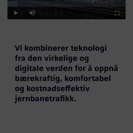
Loaded
:
Play
8.67%
Play
Mute
Fullscre
Video
Vi kombinerer teknologi
fra den virkelige og
digitale verden for å oppnå
bærekraftig, komfortabel
og kostnadseffektiv
jernbanetrafikk.