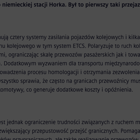
niemieckiej stacji Horka. Był to pierwszy taki przeja
ują cztery systemy zasilania pojazdów kolejowych i kilk
chu kolejowego w tym system ETCS. Polaryzuje to ruch k
mi, ograniczając skalę przewozów pasażerskich jak i to
 Dodatkowym wyzwaniem dla transportu międzynarodo
rowadzenia procesu homologacji i otrzymania zezwolenia
wszystko sprawia, że często na granicach przewoźnicy m
komotywy, co generuje dodatkowe koszty i opóźnienia.
jest jednak ograniczenie trudności związanych z ruchem
 zwiększający przepustowość przejść granicznych. Pomag
cinków przygranicznych, ale także realizowanie przewoz