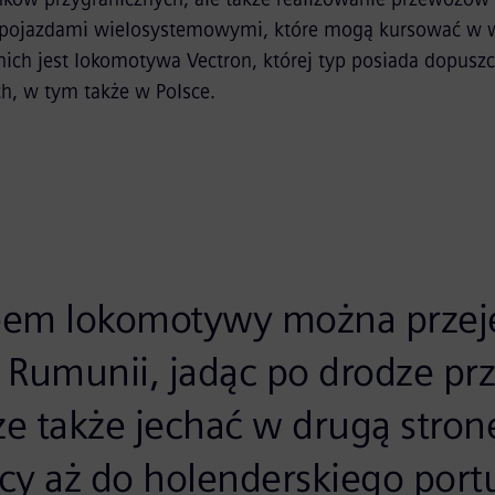
 pojazdami wielosystemowymi, które mogą kursować w w
nich jest lokomotywa Vectron, której typ posiada dopusz
ch, w tym także w Polsce.
em lokomotywy można przeje
Rumunii, jadąc po drodze prze
 także jechać w drugą stronę 
cy aż do holenderskiego port