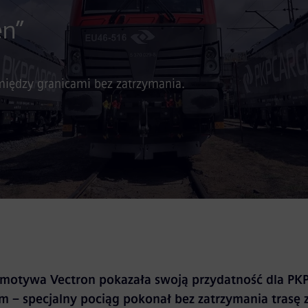
en”
między granicami bez zatrzymania.
motywa Vectron pokazała swoją przydatność dla PK
– specjalny pociąg pokonał bez zatrzymania trasę 