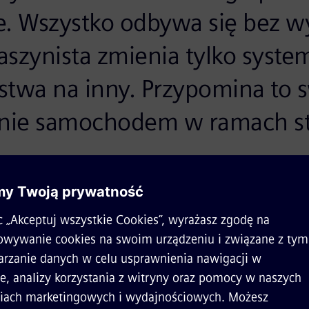
e. Wszystko odbywa się bez wy
szynista zmienia tylko system 
stwa na inny. Przypomina to
nie samochodem w ramach st
emens Mobility Sp. z o.o.
raktyce, mogli przekonać się uczestnicy spotkania w Choj
u pasażerskiego prowadzonego przez Vectrona:
skład po