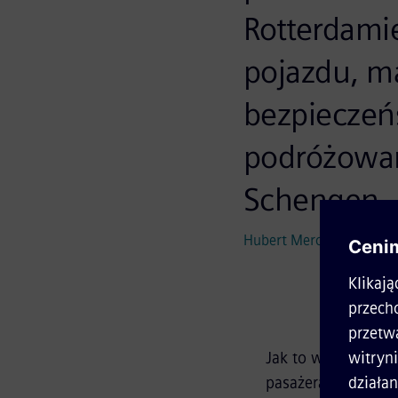
Rotterdami
pojazdu, ma
bezpieczeń
podróżowa
Schengen.
Hubert Meronk, Prezes Si
Jak to wygląda w p
pasażerami pociąg