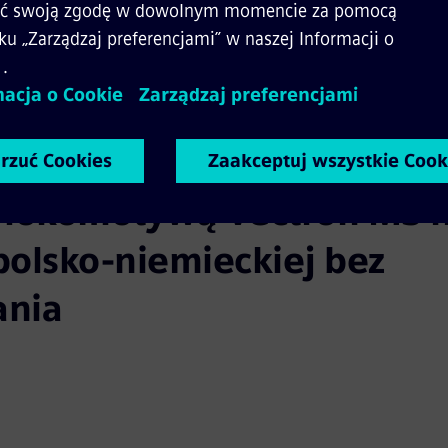
i Horka i z powrotem, choć w Polsce i Niemczech istn
 elektrycznej i różne systemy bezpieczeństwa.
 lokomotywą Vectron MS n
polsko-niemieckiej bez 
ania