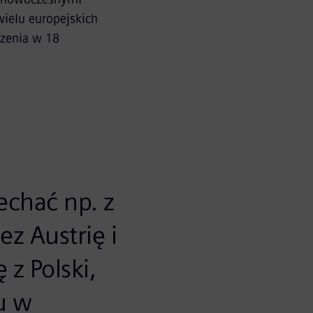
ielu europejskich
czenia w 18
chać np. z
z Austrię i
z Polski,
u w