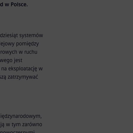
zd w Polsce.
adziesiąt systemów
olejowy pomiędzy
warowych w ruchu
wego jest
 na eksploatację w
uszą zatrzymywać
 międzynarodowym,
ają w tym zarówno
ów nowoczesnymi