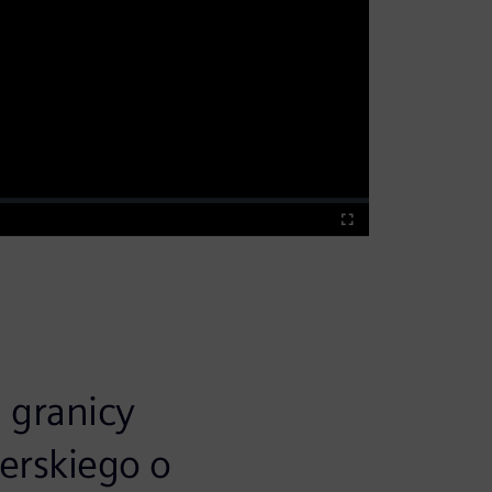
Fullscreen
 granicy
żerskiego o