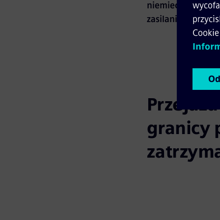
niemieckiej stacj
zasilania trakcji
Przejazd
granicy 
zatrzym