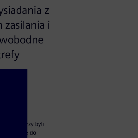
siadania z
zasilania i
 swobodne
refy
nowie, którzy byli
konał trasę do