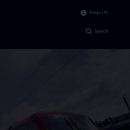
Polska
| PL
Search