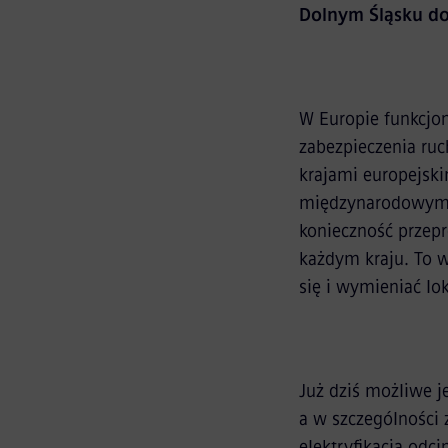
Dolnym Śląsku do 
W Europie funkcjon
zabezpieczenia ru
krajami europejski
międzynarodowym.
konieczność przep
każdym kraju. To 
się i wymieniać lo
Już dziś możliwe 
a w szczególności
elektryfikacja od