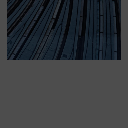
Jako zintegrowane, modułowe oprogramowanie,
nasz pakiet TPS łączy w sobie infrastrukturę,
rozkłady jazdy i zarządzanie trasami pociągów.
Możliwości aplikacji sięgają od długoterminowego
planowania rozkładu jazdy po wysyłanie pociągów
w czasie rzeczywistym i koordynację prac
torowych.