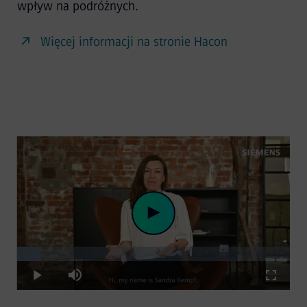
wpływ na podróżnych.
Więcej informacji na stronie Hacon
Loaded
:
Play
8.44%
Play
Mute
Fullscre