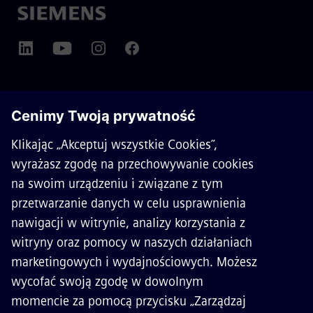
O SIEMENS MOBILITY
KONTAKT
KARIERA
©
Siemens Mobility
2026
Polityka prywatności