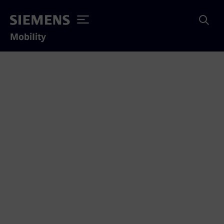
Mobility
Mireo Plus H – cesta
k čisté dopravě bez emisí