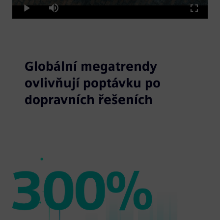
Play
Play
Mute
Fullscre
Video
Globální megatrendy
ovlivňují poptávku po
dopravních řešeních