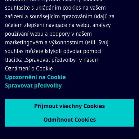
Bateriové a vodíkové vlaky – kritéria
pro rozhodování o vhodnější
technologii pro různé případy
použití (webinář, česky)
Kdy je výhodnější elektrifikace tratí? Jaké jsou
případy použití pro bateriové vlaky? A jaké
benefity přináší vodík? Před přijetím jakéhokoli
rozhodnutí, kterou ze tří zmiňovaných technologií
zvolit, je třeba se důkladně seznámit s výhodami a
nevýhodami daných řešení a porovnat je s cíli a