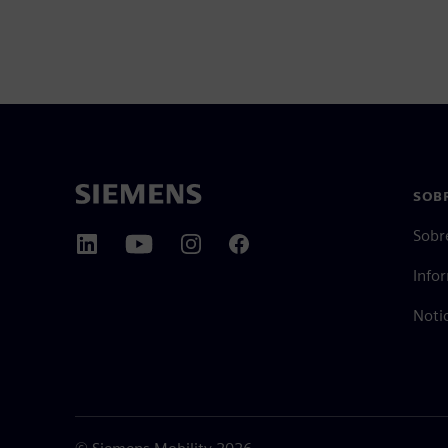
SOBR
Sobr
Info
Noti