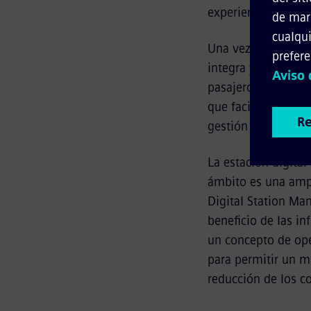
experiencia del via
Una vez más, la di
integra y analiza l
pasajeros, videovig
que facilita el int
gestión desde un ú
La estación digita
ámbito es una ampl
Digital Station Ma
beneficio de las in
un concepto de ope
para permitir un m
reducción de los c