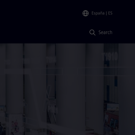
España
| ES
Search