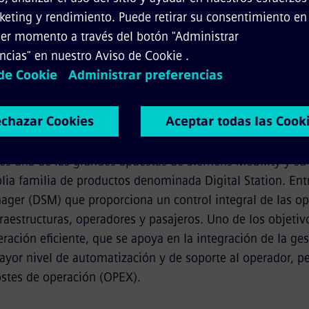
jero.
gitalización juega un papel clave. El modelo de estación 
os datos de varios subsistemas (gestión de instalaciones,
ilancia, control de accesos, megafonía, cancelas y tornos,
ercambio de información, la coordinación y la interacción; 
nico interfaz integrado en el puesto de mando.
l es una de las grandes apuestas de Siemens Mobility y su
ia familia de productos denominada Digital Station. Entr
nager (DSM) que proporciona un control integral de las o
fraestructuras, operadores y pasajeros. Uno de los objeti
ración eficiente, que se apoya en la integración de la ge
ayor nivel de automatización y de soporte al operador, p
ostes de operación (OPEX).