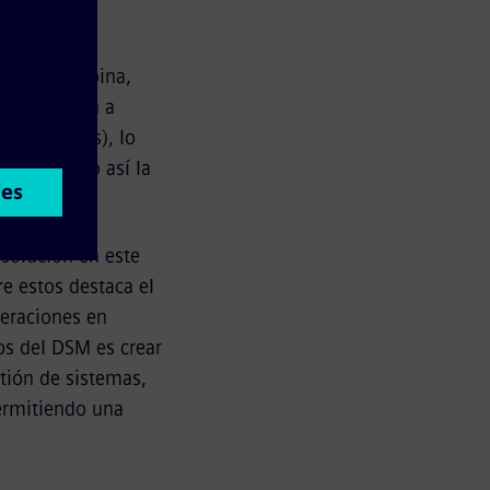
digital combina,
 información a
 entre otros), lo
permitiendo así la
 solución en este
e estos destaca el
peraciones en
vos del DSM es crear
stión de sistemas,
ermitiendo una