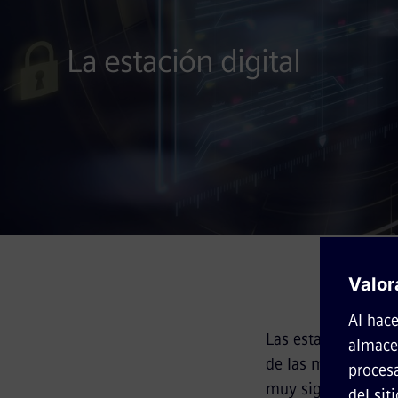
La estación digital
Las estaciones supo
de las mismas, junt
muy significativo 