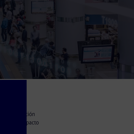
ctiva operación
 tiene un impacto
mo en la