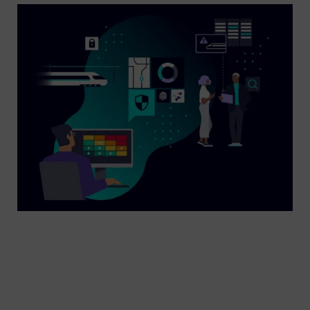
Bahnsysteme sind Kritische Infrastrukturen und
müssen wirksam vor Cyberbedrohungen geschützt
werden. Wir setzen Maßstäbe für Cybersicherheit –
mit qualifiziertem Personal, sicheren Produkten