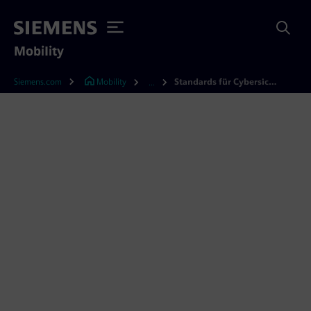
Mobility
Siemens.com
Mobility
Standards für Cybersicherheit und Lieferkettenmanagement im Bahnverkehr
...
Standards für
Cybersicherheit &
Lieferkettenmanagement
im Bahnverkehr