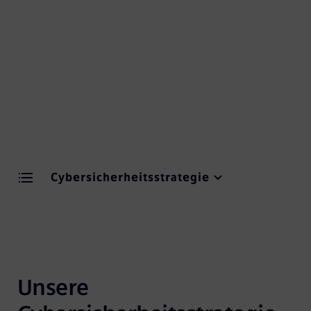
und Lösungen sowie zertifizierten
Sicherheitsprozessen über den gesamten
Produktlebenszyklus hinweg. Ausgereifte Prozesse
und professionelles Lieferkettenmanagement sind
zentrale Bausteine.
Cybersicherheitsstrategie
Unsere 