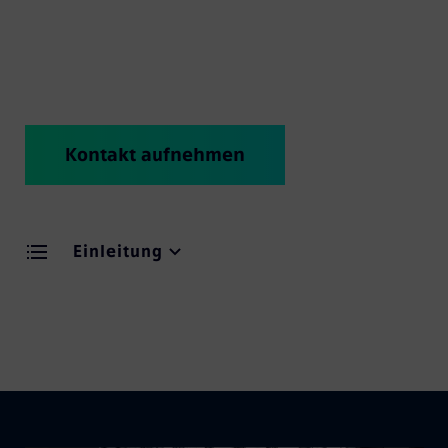
Stakeholder mit einbezieht – über den gesamten
Lebenszyklus des Systems hinweg.
Kontakt aufnehmen
Einleitung