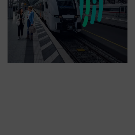
Betreiber von Bahnsystemen sehen sich neuen
Bedrohungen, neuen Gesetzen und damit neuen
Anforderungen an die Cybersicherheit gegenüber.
Wir bieten einen ganzheitlichen Ansatz für
Cybersicherheit, der sich nicht nur auf technische
Aspekte konzentriert, sondern auch Prozesse
berücksichtigt sowie interne und externe