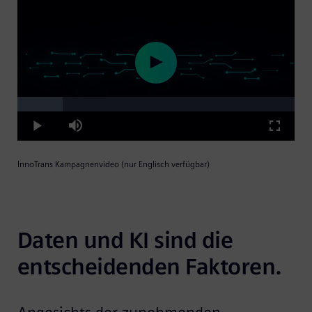
Loaded
:
Play
16.47%
Play
Mute
Fullscre
InnoTrans Kampagnenvideo (nur Englisch verfügbar)
Video
Daten und KI sind die 
entscheidenden Faktoren.