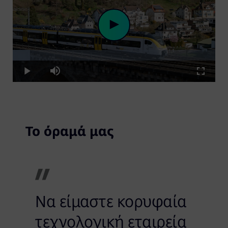
Loaded
:
Play
8.67%
Play
Mute
Fullscre
Video
Το όραμά μας
Να είμαστε κορυφαία
τεχνολογική εταιρεία