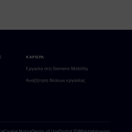
Σ
ΚΑΡΙΈΡΑ
Εργασία στη Siemens Mobility
Αναζήτηση θέσεων εργασίας
ce
Cookie Notice
Terms of Use
Digital ID
Whistleblowing