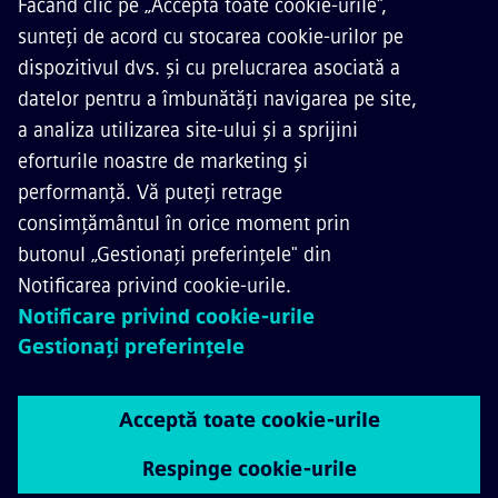
CONTACTAȚI-NE
CARIERE
©
Siemens Mobility
2026
Informare referitoare la securitatea datelor Siemens
Aviz Cookie
Terms of Use
ID digital
Whistleblowing