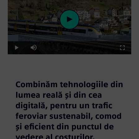
Loaded
:
Play
8.67%
Play
Mute
Fullscre
Video
Combinăm tehnologiile din
lumea reală și din cea
digitală, pentru un trafic
feroviar sustenabil, comod
și eficient din punctul de
vedere al costurilor.